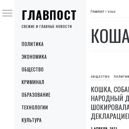
Skip
ГЛАВПОСТ
to
Главпост
>
коша
content
КОШ
СВЕЖИЕ И ГЛАВНЫЕ НОВОСТИ
Primary
ПОЛИТИКА
Menu
ЭКОНОМИКА
ОБЩЕСТВО
ОБЩЕСТВО
ПОЛИТИ
КРИМИНАЛ
КОШКА, СОБА
ОБРАЗОВАНИЕ
НАРОДНЫЙ Д
ШОКИРОВАЛА
ТЕХНОЛОГИИ
ДЕКЛАРАЦИЕ
КУЛЬТУРА
1 АПРЕЛЯ, 2021