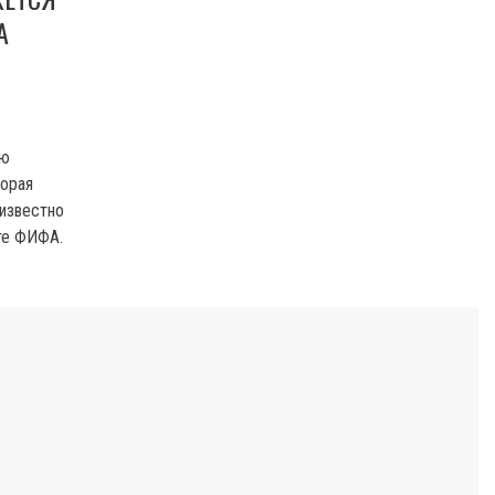
А
ую
торая
 известно
йте ФИФА.