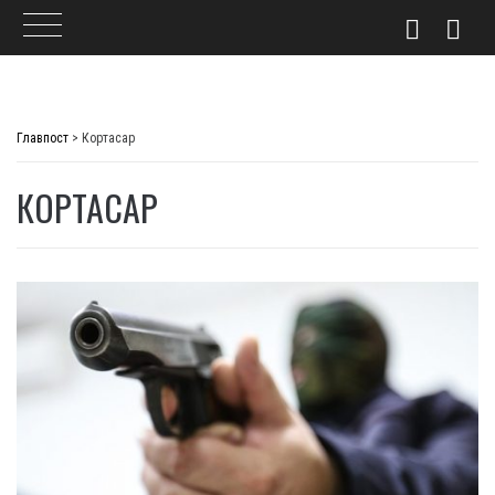
Skip
to
Главпост
>
Кортасар
content
КОРТАСАР