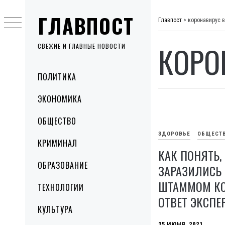
Skip
ГЛАВПОСТ
to
Главпост
>
коронавирус в
content
КОРО
СВЕЖИЕ И ГЛАВНЫЕ НОВОСТИ
Primary
ПОЛИТИКА
Menu
ЭКОНОМИКА
ОБЩЕСТВО
ЗДОРОВЬЕ
ОБЩЕСТ
КРИМИНАЛ
КАК ПОНЯТЬ,
ОБРАЗОВАНИЕ
ЗАРАЗИЛИСЬ
ШТАММОМ КО
ТЕХНОЛОГИИ
ОТВЕТ ЭКСПЕ
КУЛЬТУРА
25 ИЮНЯ, 2021