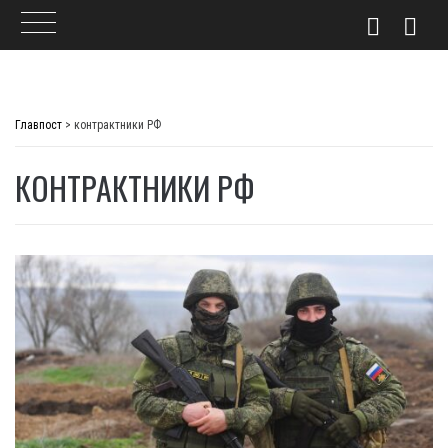
Skip
to
Главпост
>
контрактники РФ
content
КОНТРАКТНИКИ РФ