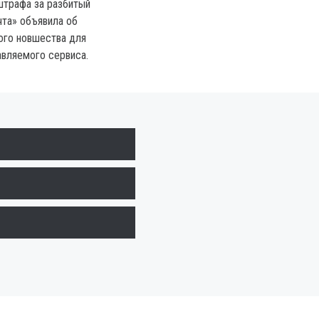
штрафа за разбитый
чта» объявила об
ого новшества для
вляемого сервиса.