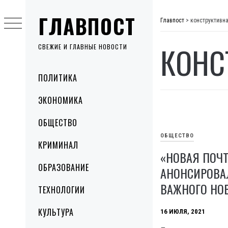
Skip
ГЛАВПОСТ
to
Главпост
>
конструктивна
content
КОНС
СВЕЖИЕ И ГЛАВНЫЕ НОВОСТИ
Primary
ПОЛИТИКА
Menu
ЭКОНОМИКА
ОБЩЕСТВО
ОБЩЕСТВО
КРИМИНАЛ
«НОВАЯ ПОЧТ
ОБРАЗОВАНИЕ
АНОНСИРОВА
ВАЖНОГО НО
ТЕХНОЛОГИИ
КУЛЬТУРА
16 ИЮЛЯ, 2021