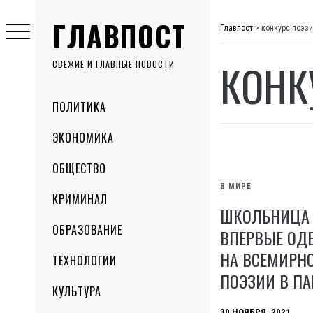
Skip
ГЛАВПОСТ
to
Главпост
>
конкурс поэз
content
КОНК
СВЕЖИЕ И ГЛАВНЫЕ НОВОСТИ
Primary
ПОЛИТИКА
Menu
ЭКОНОМИКА
ОБЩЕСТВО
В МИРЕ
КРИМИНАЛ
ШКОЛЬНИЦА 
ОБРАЗОВАНИЕ
ВПЕРВЫЕ ОД
НА ВСЕМИРН
ТЕХНОЛОГИИ
ПОЭЗИИ В П
КУЛЬТУРА
30 НОЯБРЯ, 2021