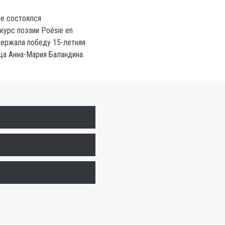
же состоялся
урс поэзии Poésie en
одержала победу 15-летняя
ца Анна-Мария Баландина.