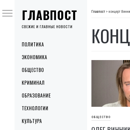
Skip
ГЛАВПОСТ
to
Главпост
>
концерт Винн
content
КОНЦ
СВЕЖИЕ И ГЛАВНЫЕ НОВОСТИ
Primary
ПОЛИТИКА
Menu
ЭКОНОМИКА
ОБЩЕСТВО
КРИМИНАЛ
ОБРАЗОВАНИЕ
ТЕХНОЛОГИИ
ОБЩЕСТВО
КУЛЬТУРА
ОЛЕГ ВИННИ