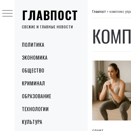
Skip
ГЛАВПОСТ
to
Главпост
>
комплекс упр
content
КОМП
СВЕЖИЕ И ГЛАВНЫЕ НОВОСТИ
Primary
ПОЛИТИКА
Menu
ЭКОНОМИКА
ОБЩЕСТВО
КРИМИНАЛ
ОБРАЗОВАНИЕ
ТЕХНОЛОГИИ
КУЛЬТУРА
СПОРТ