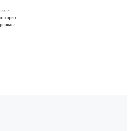
раины
 которых
рсонала.