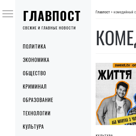
Skip
ГЛАВПОСТ
to
Главпост
>
комедийный 
content
КОМЕ
СВЕЖИЕ И ГЛАВНЫЕ НОВОСТИ
Primary
ПОЛИТИКА
Menu
ЭКОНОМИКА
ОБЩЕСТВО
КРИМИНАЛ
ОБРАЗОВАНИЕ
ТЕХНОЛОГИИ
КУЛЬТУРА
КУЛЬТУРА