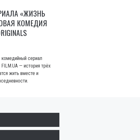
РИАЛА «ЖИЗНЬ
НОВАЯ КОМЕДИЯ
ORIGINALS
 комедийный сериал
т FILM.UA — история трёх
атся жить вместе и
вседневности.