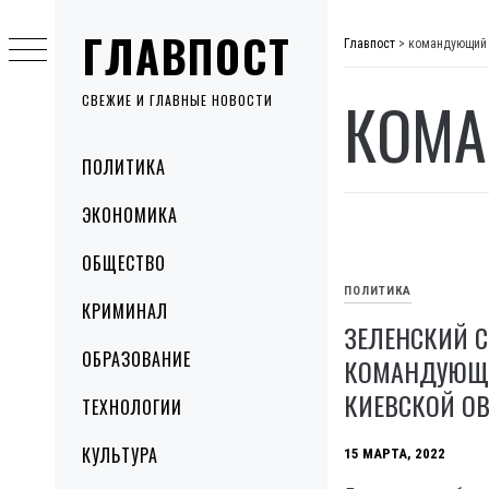
Skip
ГЛАВПОСТ
to
Главпост
>
командующий
content
КОМА
СВЕЖИЕ И ГЛАВНЫЕ НОВОСТИ
Primary
ПОЛИТИКА
Menu
ЭКОНОМИКА
ОБЩЕСТВО
ПОЛИТИКА
КРИМИНАЛ
ЗЕЛЕНСКИЙ 
ОБРАЗОВАНИЕ
КОМАНДУЮЩЕ
КИЕВСКОЙ О
ТЕХНОЛОГИИ
КУЛЬТУРА
15 МАРТА, 2022