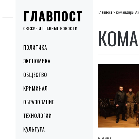
Skip
ГЛАВПОСТ
to
Главпост
>
командиры Аз
content
КОМА
СВЕЖИЕ И ГЛАВНЫЕ НОВОСТИ
Primary
ПОЛИТИКА
Menu
ЭКОНОМИКА
ОБЩЕСТВО
КРИМИНАЛ
ОБРАЗОВАНИЕ
ТЕХНОЛОГИИ
КУЛЬТУРА
В МИРЕ