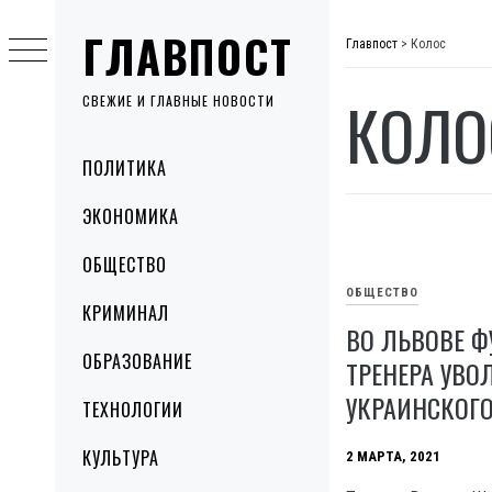
Skip
ГЛАВПОСТ
to
Главпост
>
Колос
content
КОЛО
СВЕЖИЕ И ГЛАВНЫЕ НОВОСТИ
Primary
ПОЛИТИКА
Menu
ЭКОНОМИКА
ОБЩЕСТВО
ОБЩЕСТВО
КРИМИНАЛ
ВО ЛЬВОВЕ Ф
ОБРАЗОВАНИЕ
ТРЕНЕРА УВО
УКРАИНСКОГ
ТЕХНОЛОГИИ
КУЛЬТУРА
2 МАРТА, 2021