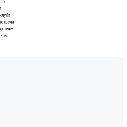
 по
л
 клуба
встречи
арточку
ском