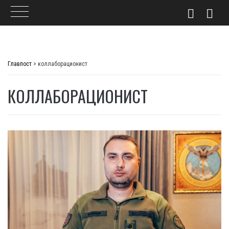
Skip
to
Главпост
>
коллаборационист
content
КОЛЛАБОРАЦИОНИСТ