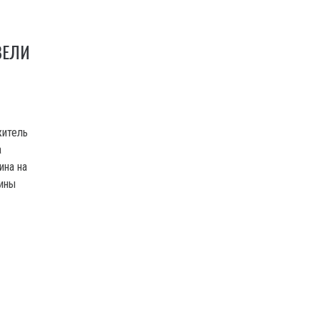
ВЕЛИ
житель
а
ина на
ины