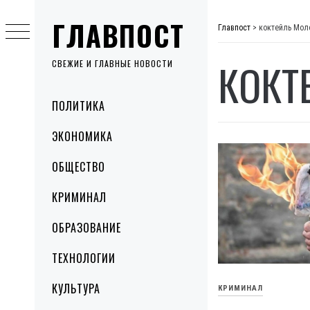
Skip
ГЛАВПОСТ
to
Главпост
>
коктейль Мол
content
КОКТ
СВЕЖИЕ И ГЛАВНЫЕ НОВОСТИ
Primary
ПОЛИТИКА
Menu
ЭКОНОМИКА
ОБЩЕСТВО
КРИМИНАЛ
ОБРАЗОВАНИЕ
ТЕХНОЛОГИИ
КУЛЬТУРА
КРИМИНАЛ