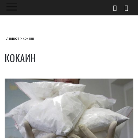
Skip
to
Главпост
>
кокаин
content
КОКАИН