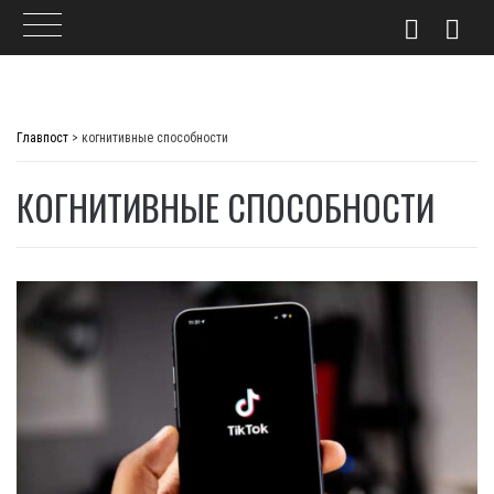
Skip
to
Главпост
>
когнитивные способности
content
КОГНИТИВНЫЕ СПОСОБНОСТИ