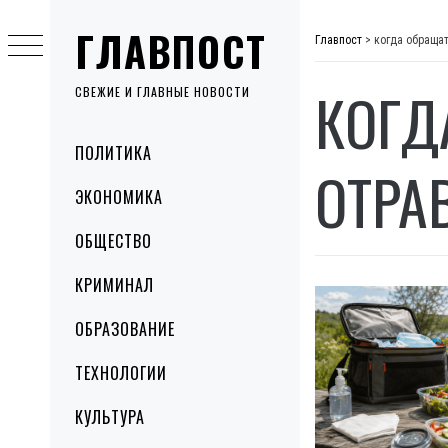
Skip
ГЛАВПОСТ
to
Главпост
>
когда обращат
content
КОГД
СВЕЖИЕ И ГЛАВНЫЕ НОВОСТИ
Primary
ПОЛИТИКА
Menu
ОТРА
ЭКОНОМИКА
ОБЩЕСТВО
КРИМИНАЛ
ОБРАЗОВАНИЕ
ТЕХНОЛОГИИ
КУЛЬТУРА