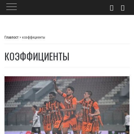
Skip
to
Главпост
>
коэффициенты
content
КОЭФФИЦИЕНТЫ