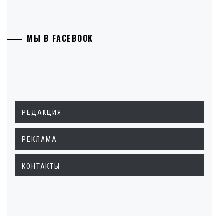
МЫ В FACEBOOK
РЕДАКЦИЯ
РЕКЛАМА
КОНТАКТЫ