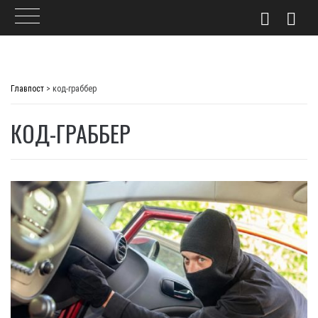
Skip
to
Главпост
>
код-граббер
content
КОД-ГРАББЕР