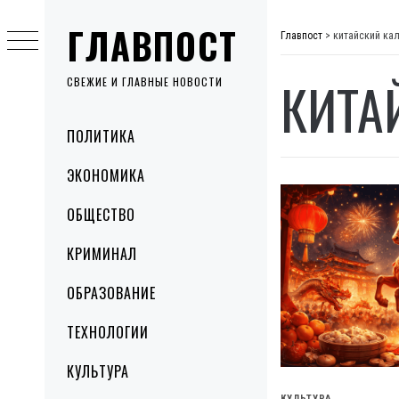
Skip
ГЛАВПОСТ
to
Главпост
>
китайский ка
content
КИТА
СВЕЖИЕ И ГЛАВНЫЕ НОВОСТИ
Primary
ПОЛИТИКА
Menu
ЭКОНОМИКА
ОБЩЕСТВО
КРИМИНАЛ
ОБРАЗОВАНИЕ
ТЕХНОЛОГИИ
КУЛЬТУРА
КУЛЬТУРА