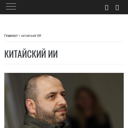
Skip
to
Главпост
>
китайский ИИ
content
КИТАЙСКИЙ ИИ