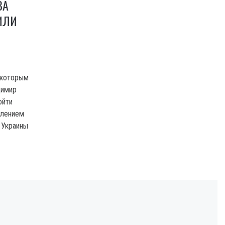
ВА
ИЛИ
 которым
димир
ойти
влением
 Украины