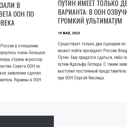
ПУТИН ИМЕЕТ ТОЛЬКО Д
ЗАЛИ В
ВАРИАНТА: В ООН ОЗВУЧ
ВЕТА ООН ПО
ГРОМКИЙ УЛЬТИМАТУМ
ОВЕКА
19 МАЯ, 2023
Существует только два сценария по
 России в отношении
может пойти президент России Вла
вернулось очень большое
Путин. Ему придется сдаться, либо п
Теперь страна-агрессор
путем Адольфа Гитлера. С таким зая
ленстве Совета OOH по
выступил постоянный представитель
акое заявление сделал
при OOH Сергей Кислица.
витель Украины в OOH