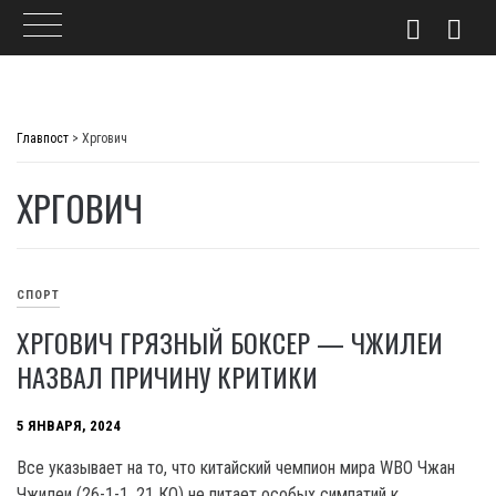
Skip
to
Главпост
>
Хргович
content
ХРГОВИЧ
СПОРТ
ХРГОВИЧ ГРЯЗНЫЙ БОКСЕР — ЧЖИЛЕИ
НАЗВАЛ ПРИЧИНУ КРИТИКИ
5 ЯНВАРЯ, 2024
Все указывает на то, что китайский чемпион мира WBO Чжан
Чжилеи (26-1-1, 21 КО) не питает особых симпатий к