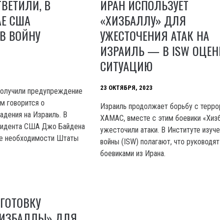
ТВЕТИЛИ, В
ИРАН ИСПОЛЬЗУЕТ
АЕ США
«ХИЗБАЛЛУ» ДЛЯ
В ВОЙНУ
УЖЕСТОЧЕНИЯ АТАК НА
ИЗРАИЛЬ — В ISW ОЦЕ
СИТУАЦИЮ
23 ОКТЯБРЯ, 2023
получили предупреждение
м говорится о
Израиль продолжает борьбу с терр
адения на Израиль. B
XAMAC, вместе с этим боевики «Хиз
зидента США Джо Байдена
ужесточили атаки. В Институте изуч
чае необходимости Штаты
войны (ISW) полагают, что руководят
боевиками из Ирана.
ГОТОВКУ
ХИЗБАЛЛЫ» ДЛЯ