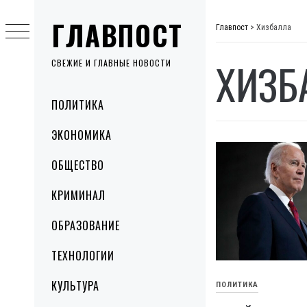
Skip
ГЛАВПОСТ
to
Главпост
>
Хизбалла
content
ХИЗБ
СВЕЖИЕ И ГЛАВНЫЕ НОВОСТИ
Primary
ПОЛИТИКА
Menu
ЭКОНОМИКА
ОБЩЕСТВО
КРИМИНАЛ
ОБРАЗОВАНИЕ
ТЕХНОЛОГИИ
КУЛЬТУРА
ПОЛИТИКА