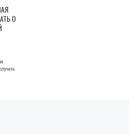
НАЯ
АТЬ О
Й
ия
олучать