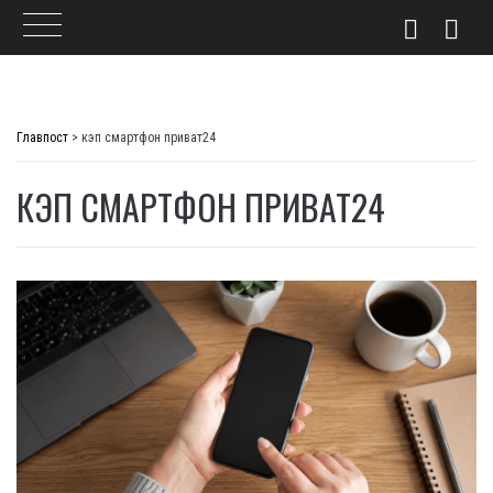
Skip
to
Главпост
>
кэп смартфон приват24
content
КЭП СМАРТФОН ПРИВАТ24