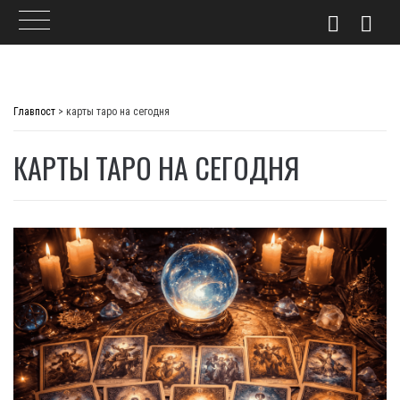
Skip
to
Главпост
>
карты таро на сегодня
content
КАРТЫ ТАРО НА СЕГОДНЯ