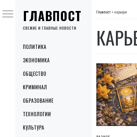
Skip
ГЛАВПОСТ
to
Главпост
>
карьере
content
КАРЬ
СВЕЖИЕ И ГЛАВНЫЕ НОВОСТИ
Primary
ПОЛИТИКА
Menu
ЭКОНОМИКА
ОБЩЕСТВО
КРИМИНАЛ
ОБРАЗОВАНИЕ
ТЕХНОЛОГИИ
КУЛЬТУРА
РАЗНОЕ