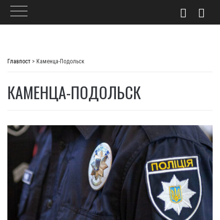
Skip
to
Главпост
>
Каменца-Подольск
content
КАМЕНЦА-ПОДОЛЬСК