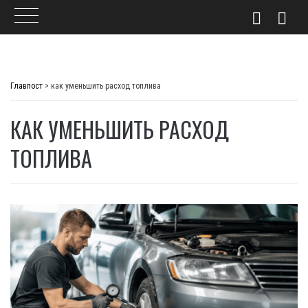
Skip
to
Главпост
>
как уменьшить расход топлива
content
КАК УМЕНЬШИТЬ РАСХОД
ТОПЛИВА