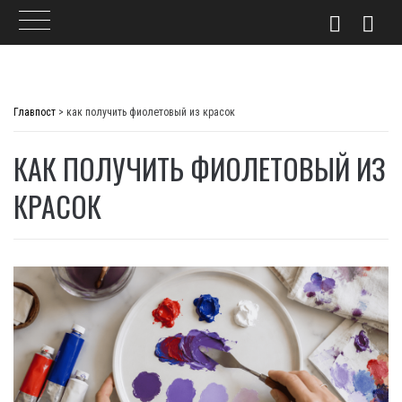
Skip
to
Главпост
>
как получить фиолетовый из красок
content
КАК ПОЛУЧИТЬ ФИОЛЕТОВЫЙ ИЗ
КРАСОК