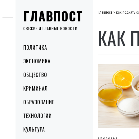
Skip
ГЛАВПОСТ
to
Главпост
>
как поднять с
content
КАК 
СВЕЖИЕ И ГЛАВНЫЕ НОВОСТИ
Primary
ПОЛИТИКА
Menu
ЭКОНОМИКА
ОБЩЕСТВО
КРИМИНАЛ
ОБРАЗОВАНИЕ
ТЕХНОЛОГИИ
КУЛЬТУРА
ЗДОРОВЬЕ