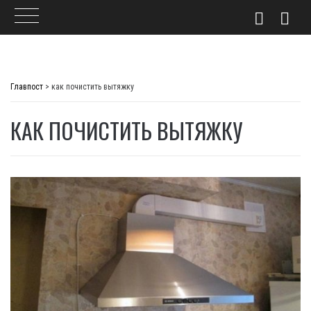
Skip
to
Главпост
>
как почистить вытяжку
content
КАК ПОЧИСТИТЬ ВЫТЯЖКУ