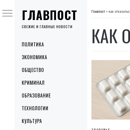
Skip
ГЛАВПОСТ
to
Главпост
>
как отказатьс
content
КАК 
СВЕЖИЕ И ГЛАВНЫЕ НОВОСТИ
Primary
ПОЛИТИКА
Menu
ЭКОНОМИКА
ОБЩЕСТВО
КРИМИНАЛ
ОБРАЗОВАНИЕ
ТЕХНОЛОГИИ
КУЛЬТУРА
ЗДОРОВЬЕ