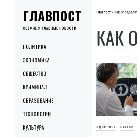
Skip
ГЛАВПОСТ
to
Главпост
>
как определи
content
КАК 
СВЕЖИЕ И ГЛАВНЫЕ НОВОСТИ
Primary
ПОЛИТИКА
Menu
ЭКОНОМИКА
ОБЩЕСТВО
КРИМИНАЛ
ОБРАЗОВАНИЕ
ТЕХНОЛОГИИ
КУЛЬТУРА
ЗДОРОВЬЕ
СТАТЬИ