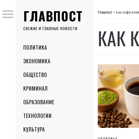
Skip
ГЛАВПОСТ
to
Главпост
>
как кофе влия
content
КАК 
СВЕЖИЕ И ГЛАВНЫЕ НОВОСТИ
Primary
ПОЛИТИКА
Menu
ЭКОНОМИКА
ОБЩЕСТВО
КРИМИНАЛ
ОБРАЗОВАНИЕ
ТЕХНОЛОГИИ
КУЛЬТУРА
ЗДОРОВЬЕ