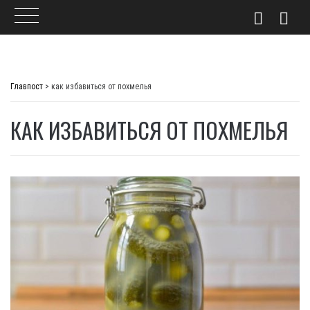
Skip
to
Главпост
>
как избавиться от похмелья
content
КАК ИЗБАВИТЬСЯ ОТ ПОХМЕЛЬЯ