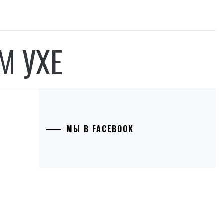
М УХЕ
МЫ В FACEBOOK