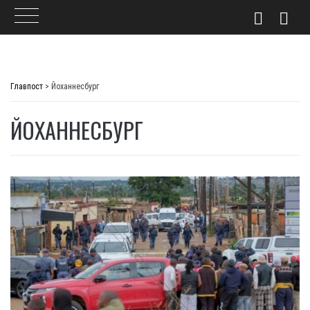
Skip
to
Главпост
>
Йоханнесбург
content
ЙОХАННЕСБУРГ