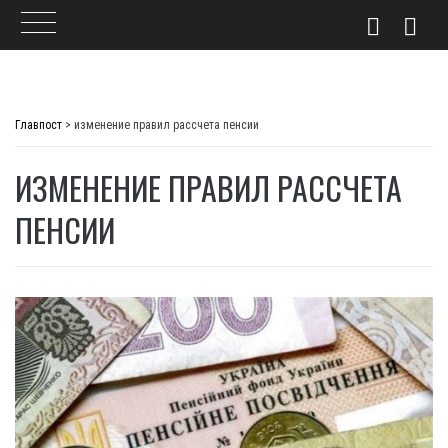
Skip
to
Главпост
>
изменение правил рассчета пенсии
content
ИЗМЕНЕНИЕ ПРАВИЛ РАССЧЕТА
ПЕНСИИ