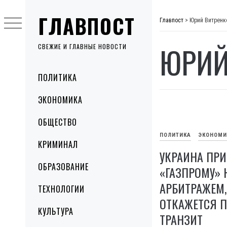
Skip
ГЛАВПОСТ
to
Главпост
>
Юрий Витренк
content
ЮРИЙ
СВЕЖИЕ И ГЛАВНЫЕ НОВОСТИ
Primary
ПОЛИТИКА
Menu
ЭКОНОМИКА
ОБЩЕСТВО
ПОЛИТИКА
ЭКОНОМИ
КРИМИНАЛ
УКРАИНА ПР
ОБРАЗОВАНИЕ
«ГАЗПРОМУ»
АРБИТРАЖЕМ,
ТЕХНОЛОГИИ
ОТКАЖЕТСЯ П
КУЛЬТУРА
ТРАНЗИТ