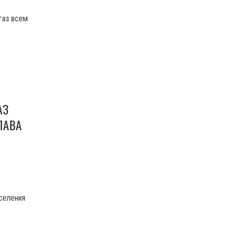
газ всем
АЗ
ЛАВА
аселения