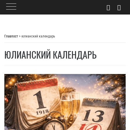
Skip
to
Главпост
>
юлианский календарь
content
ЮЛИАНСКИЙ КАЛЕНДАРЬ