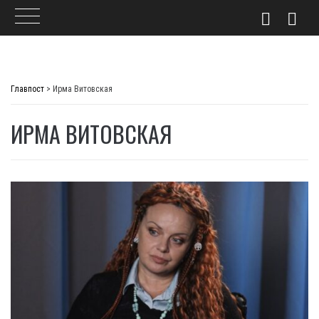
Skip
to
Главпост
>
Ирма Витовская
content
ИРМА ВИТОВСКАЯ