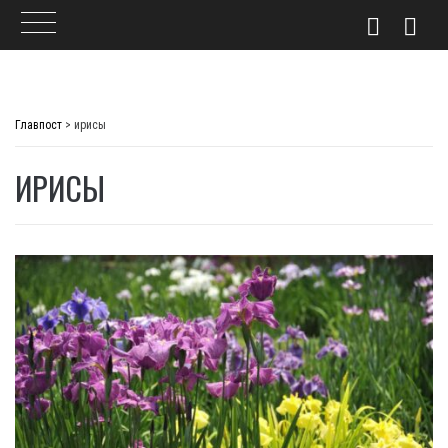
Skip
to
Главпост
>
ирисы
content
ИРИСЫ