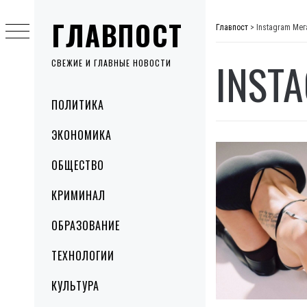
Skip
ГЛАВПОСТ
to
Главпост
>
Instagram Мег
content
INST
СВЕЖИЕ И ГЛАВНЫЕ НОВОСТИ
Primary
ПОЛИТИКА
Menu
ЭКОНОМИКА
ОБЩЕСТВО
КРИМИНАЛ
ОБРАЗОВАНИЕ
ТЕХНОЛОГИИ
КУЛЬТУРА