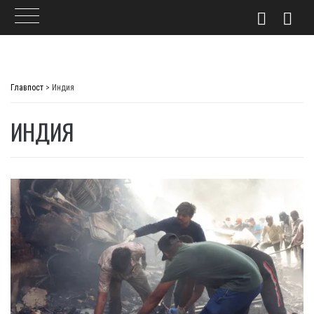
Skip
to
Главпост
>
Индия
content
ИНДИЯ