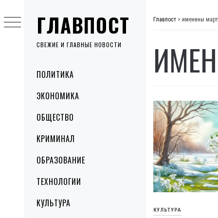
Skip
ГЛАВПОСТ
to
Главпост
>
именины март
content
ИМЕН
СВЕЖИЕ И ГЛАВНЫЕ НОВОСТИ
Primary
ПОЛИТИКА
Menu
ЭКОНОМИКА
ОБЩЕСТВО
КРИМИНАЛ
ОБРАЗОВАНИЕ
ТЕХНОЛОГИИ
КУЛЬТУРА
КУЛЬТУРА