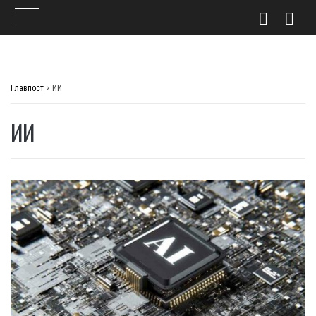
Skip
to
Главпост
>
ИИ
content
ИИ